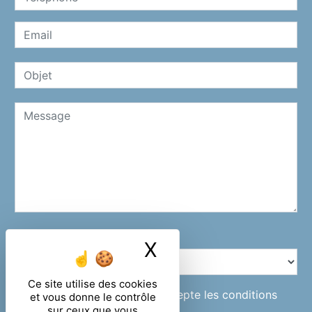
Combien font trois plus cinq
X
Masquer le ban
Ce site utilise des cookies
En cochant cette case, j'accepte les conditions
et vous donne le contrôle
sur ceux que vous
particulières ci-dessous **