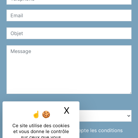
Combien font zero plus un
X
Masquer le ban
Ce site utilise des cookies
En cochant cette case, j'accepte les conditions
et vous donne le contrôle
sur ceux que vous
particulières ci-dessous **