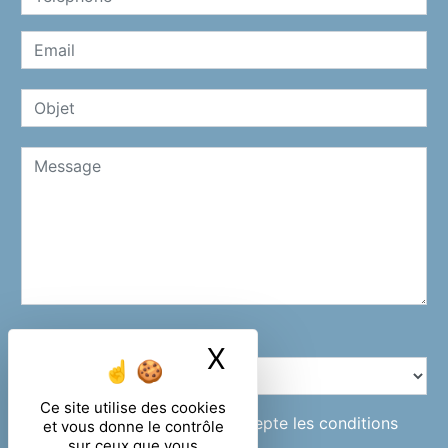
Combien font cinq plus un
X
Masquer le ban
Ce site utilise des cookies
En cochant cette case, j'accepte les conditions
et vous donne le contrôle
sur ceux que vous
particulières ci-dessous **