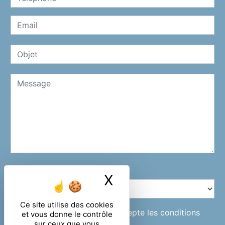
Combien font deux plus trois
X
Masquer le ban
Ce site utilise des cookies
En cochant cette case, j'accepte les conditions
et vous donne le contrôle
sur ceux que vous
particulières ci-dessous **