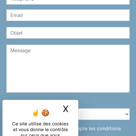
Combien font six plus un
X
Masquer le ban
Ce site utilise des cookies
En cochant cette case, j'accepte les conditions
et vous donne le contrôle
sur ceux que vous
particulières ci-dessous **