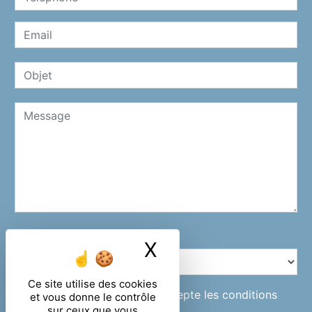
Combien font neuf plus huit
X
Masquer le ban
Ce site utilise des cookies
En cochant cette case, j'accepte les conditions
et vous donne le contrôle
sur ceux que vous
particulières ci-dessous **