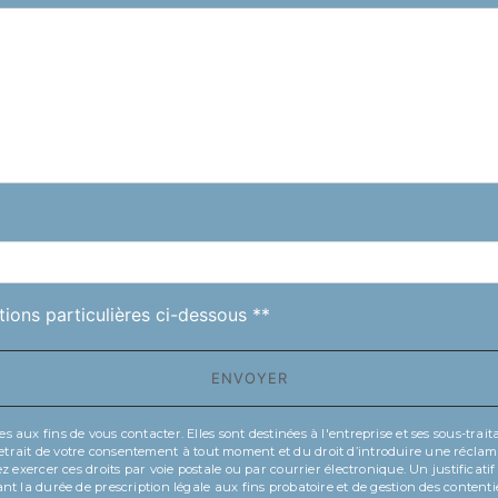
deau des cookies
tions particulières ci-dessous **
ENVOYER
x fins de vous contacter. Elles sont destinées à l'entreprise et ses sous-traitant
de retrait de votre consentement à tout moment et du droit d’introduire une récla
 exercer ces droits par voie postale ou par courrier électronique. Un justificat
t la durée de prescription légale aux fins probatoire et de gestion des contenti