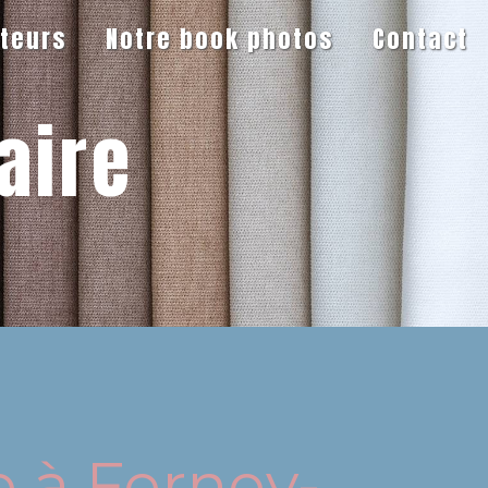
iteurs
Notre book photos
Contact
aire
e à Ferney-