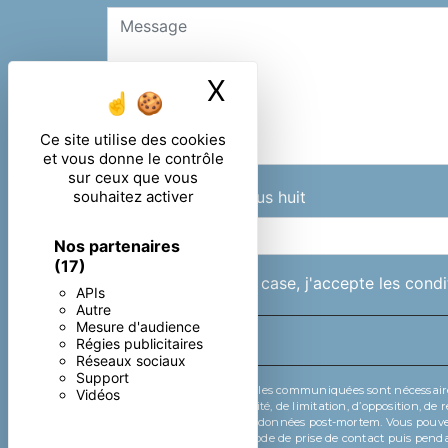
X
Masquer le ban
Ce site utilise des cookies
et vous donne le contrôle
sur ceux que vous
souhaitez activer
Combien font six plus huit
Nos partenaires
(17)
En cochant cette case, j'accepte les condi
APIs
Autre
Mesure d'audience
Régies publicitaires
Réseaux sociaux
Support
** Les données personnelles communiquées sont nécessaires au
Vidéos
d’effacement, de portabilité, de limitation, d’opposition, 
d’organiser le sort de vos données post-mortem. Vous pouvez
données pendant la période de prise de contact puis pendan