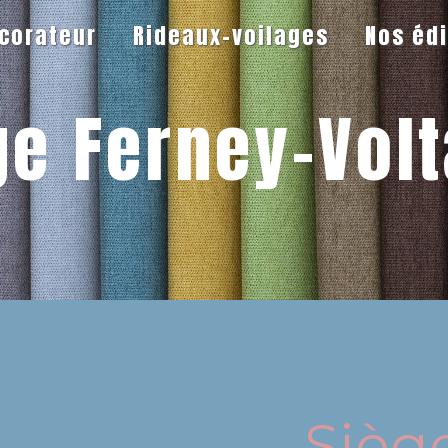
écorateur
Rideaux-voilages
Nos éd
ge Ferney-Volt
Sièg